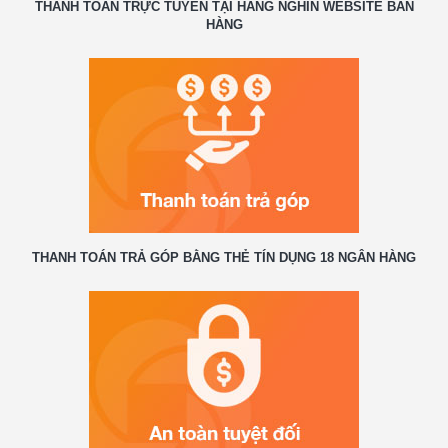
THANH TOÁN TRỰC TUYẾN TẠI HÀNG NGHÌN WEBSITE BÁN
HÀNG
THANH TOÁN TRẢ GÓP BẰNG THẺ TÍN DỤNG 18 NGÂN HÀNG