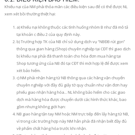
Khiếu nại của NM phải thỏa mãn các điều kiện sau để có thể được NL
xem xét bồi thường thiệt hại:
a) Khiếu nại không thuộc các tình huống nhóm B như đã mô tả
tại khoản c điều 2 của quy định này.
b) Trường hợp TK của NB chỉ sử dụng dịch vụ “NBĐB rút gọn”
thông qua gian hàng (Shop) chuyên nghiệp tại CĐT thì giao dịch
bị khiếu nại phải đã thanh toán cho hóa đơn mua hàng tại
Shop tương ứng của NB đó tại CĐT thì mới hợp lệ để được xem
xét bảo hiểm.
c) NM phải nhận hàng từ NB thông qua các hãng vận chuyển
chuyên nghiệp với đầy đủ giấy tờ quy chuẩn như vận đơn hay
phiếu giao nhận hàng hóa... NL không bảo hiểm cho các giao
dịch mà hàng hóa được chuyển dưới các hình thức khác, bao
gồm nhưng không giới hạn:
NB giao hàng tận tay NM hoặc NM trực tiếp đến lấy hàng từ NB,
vì trong các trường hợp này NM hẳn phải đã nhận biết đầy đủ
về phẩm chất hàng hóa trước khi nhận.