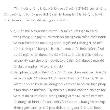
- Tình huống hàng khác biệt lớn so với mô tả (SNAD): gửi lại hàng
đúng mô tả, hoặc hủy giao dịch (nhận lại hàng & trả lại tiền), hoặc NB
hoàn lại một phần tiền để giảm giá cho NM...
b) Tuân thủ & thực hiện (bước 5.2): nếu bị kết luận là sai thì
trong vòng 15 ngày NB có trách nhiệm nghiêm chỉnh chấp hành
và thực hiện theo nội dung phán quyết, nếu không NL sẽ tiến
hành cưỡng chế bằng cách tịch thu một phần hoặc toàn bộ số
dư đã ngăn chặn được như đã mô tả tại khoản b điều 4 để trả
lại cho NM sao cho phán quyết có thể thi hành được ở mức độ
tối đa trong phạm vi có thể, khi đó:
Nếu phán quyết có thể thực sự thực hiện được một cách triệt để
kể cả trong trường hợp NB tự nguyện hay bị cưỡng chế, NL sẽ
kết thúc phiên khiếu nại đồng thời xem xét gỡ bỏ các biện pháp
ngăn chặn đã thiết lập. Tuy nhiên tùy thuộc vào thái độ hợp tác
và mức độ rủi ro của NB trong tương lai mà NL có thể xem xét
áp dụng các hình thức phạt đối với TK của NB, bao gồm nhưng
không giới hạn: hạn chế giao dịch, phong tỏa tài khoản hoặc