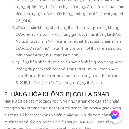
trọng, bị lỗi/hỏng hoặc quá hạn sử dụng. Ghi chú: chỉ quan tâm
đến tình trạng khi NM nhận hàng, không tính đến tình trạng khi
NB gửi đi;
d) Sản phẩm không phải hàng thật chính hãng nhưng không
được nói rõ khi bán, ví dụ: hàng giả hoặc nhái nhưng lại được
NB quảng cáo làm NM nghĩ là hàng thật, hoặc sản phẩm nhận
được tương tự như mô tả nhưng là của một thương hiệu khác
hẳn hoặc thương hiệu thấp kém hơn;
e) Hàng hóa nhận được bị thiếu một bộ phận quan trọng hoặc
không đủ phẩm chất hoặc số lượng, ví dụ: mua 3 thanh RAM
1GB nhưng chỉ nhận được 2 thanh 1GB hoặc có 1 thanh chỉ
512MB, hoặc một chiếc điện thoại di động thiếu pin.
2. HÀNG HÓA KHÔNG BỊ COI LÀ SNAD
Nếu NB đã đề cập một cách hợp lý về những hạn chế của sản phẩm
trong mô tả khi đăng bán, hoặc NM chỉ đơn thuần có cảm giác không
được như ý hoặc thất vọng về sản phẩm sau khi đã xem hàng nên
muốn thay đổi ý định, hoặc NM hiểu sai ý của NB v.v… bao gồm
nhưng không giới hạn các ví dụ minh họa sau đây: