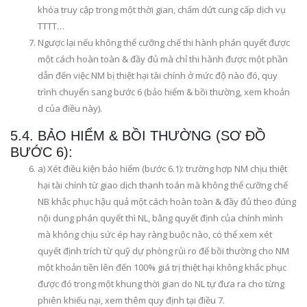
khóa truy cập trong một thời gian, chấm dứt cung cấp dịch vụ
TTTT…
Ngược lại nếu không thể cưỡng chế thi hành phán quyết được
một cách hoàn toàn & đầy đủ mà chỉ thi hành được một phần
dẫn đến việc NM bị thiệt hại tài chính ở mức độ nào đó, quy
trình chuyển sang bước 6 (bảo hiểm & bồi thường, xem khoản
d của điều này).
5.4. BẢO HIỂM & BỒI THƯỜNG (SƠ ĐỒ
BƯỚC 6):
a) Xét điều kiện bảo hiểm (bước 6.1): trường hợp NM chịu thiệt
hại tài chính từ giao dịch thanh toán mà không thể cưỡng chế
NB khắc phục hậu quả một cách hoàn toàn & đầy đủ theo đúng
nội dung phán quyết thì NL, bằng quyết định của chính mình
mà không chịu sức ép hay ràng buộc nào, có thể xem xét
quyết định trích từ quỹ dự phòng rủi ro để bồi thường cho NM
một khoản tiền lên đến 100% giá trị thiệt hại không khắc phục
được đó trong một khung thời gian do NL tự đưa ra cho từng
phiên khiếu nại, xem thêm quy định tại điều 7.