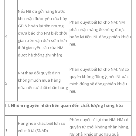
Nếu NB đã gửi hàng trước
khi nhận được yêu cầu hủy
Phán quyết bất lợi cho NM: NM
GD & hoàn lại tiền nhưng
phải nhận hàng & không được
chưa báo cho NM biết (thời
4
hoàn lại tiền, NL đóng phiên khiếu
gian trên vận đơn sớm hơn
nại.
thời gian yêu cầu của NM
được hệ thống ghi nhận)
Phán quyết bất lợi cho NM: NB có
NM thay đổi quyết định
quyền không đồng ý, nếu NL xác
không muốn mua hàng
5
minh đúng sẽ đóng phiên khiếu
nữa nên từ chối nhận hàng.
nại.
III. Nhóm nguyên nhân liên quan đến chất lượng hàng hóa
Phán quyết có lợi cho NM: NM có
Hàng hóa khác biệt lớn so
quyền từ chối không nhân hàng,
1
với mô tả (SNAD).
NB phải khắc phục hậu quả.