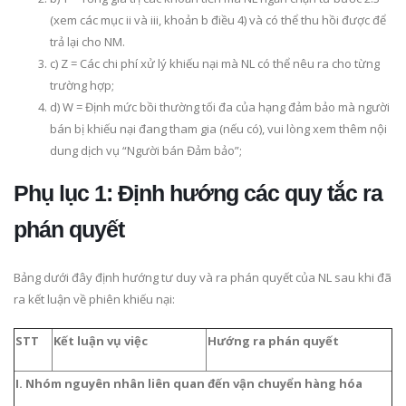
(xem các mục ii và iii, khoản b điều 4) và có thể thu hồi được để
trả lại cho NM.
c) Z = Các chi phí xử lý khiếu nại mà NL có thể nêu ra cho từng
trường hợp;
d) W = Định mức bồi thường tối đa của hạng đảm bảo mà người
bán bị khiếu nại đang tham gia (nếu có), vui lòng xem thêm nội
dung dịch vụ “Người bán Đảm bảo”;
Phụ lục 1: Định hướng các quy tắc ra
phán quyết
Bảng dưới đây định hướng tư duy và ra phán quyết của NL sau khi đã
ra kết luận về phiên khiếu nại:
STT
Kết luận vụ việc
Hướng ra phán quyết
I. Nhóm nguyên nhân liên quan đến vận chuyển hàng hóa