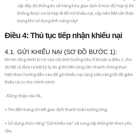
cấp đầy đủ thông tin về hàng hóa giao dịch ở mức độ hợp lý thì
không được coi là hợp lệ để mở khiếu nại, vậy nên NM cần thận
trọng khi sử dụng tính năng này!
Điều 4: Thủ tục tiếp nhận khiếu nại
4.1. GỬI KHIẾU NẠI (SƠ ĐỒ BƯỚC 1):
Khi tin rằng mình bị rơi vào các tình huống nêu ở khoản a điều 2, cho
dù NB có đưa ra bất kỳ lý do gì thì NM cũng cần nhanh chóng thực
hiện theo hướng dẫn sau để gửi khiếu nại càng sớm càng tốt để giảm
thiểu rủi ro cho chính mình:
- Đăng nhập vào NL;
+ Tìm đến trang chi tiết giao dịch thanh toán tương ứng;
+ Sử dụng chức năng "Gửi khiếu nại" và cung cấp thông tin theo yêu
cầu;