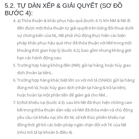
5.2. TỰ DÀN XẾP & GIẢI QUYẾT (SƠ ĐỒ
BƯỚC 4):
a) Thỏa thuận & khắc phục hậu quả (bước 4.1): khi NM & NB đi
đến được một thỏa thuận tự giải quyết trên bảng đối thoại dưới
sự chứng kiến của NL, NB phải chủ động thực hiện các biện
pháp khắc phục hậu quả như đã thỏa thuận với NM trong một
khoảng thời gian hợp lý (bước 4.2), bao gồm nhưng không giới
hạn các hành động sau:
Trường hợp hàng không đến (INR): gửi lại hàng, hoặc hủy giao
dịch (hoàn lại tiền)...
Trường hợp hàng khác biệt lớn so với mô tả (SNAD): gửi lại hàng
đúng mô tả, hoặc hủy giao dịch (nhận lại hàng & trả lại tiền),
hoặc hoàn lại một phần tiền để giảm giá cho NM...
b) Rút khiếu nại (bước 4.3): sau khi NB đã thực hiện những cam
kết trong thỏa thuận dàn xếp và NM đã thỏa mãn và chủ động
yêu cầu rút khiếu nại, khi đó NL sẽ kết thúc phiên khiếu nại
đồng thời gỡ bỏ các biện pháp ngăn chặn đối với TK của NB
(như mô tả tại khoản b điều 4).