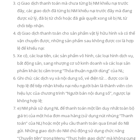
c) Giao dịch thanh toán mà chưa từng bị NM khiếu nại trước
đây, các giao dịch đã từng bị NM khiếu nại trước đây mà đang
được xử lý, đã bị từ chối hoặc đã giải quyết xong sẽ bị NL từ
chối tiếp nhận.
d) Giao dịch thanh toán cho sản phẩm vật lý hữu hình và có thể
vận chuyển được, những sản phẩm sau không được coi là hợp
lệ để khiếu nại:
Xe cộ, các loại tiền, các sản phẩm vô hình, các loại hình dịch vụ,
bất động sản, sang nhượng cơ sở kinh doanh và các loại sản
phẩm khác bị cấm trong “Thỏa thuận người dùng” của NL;
Ghi chú: các dịch vụ và nội dung số, vé điện tử… được coi là
hợp lệ để tiếp nhận khiếu nại nếu người bán là thành viên còn
hiệu lực của chương trình “Người bán nội dung số”, ngược lại
không hợp lệ;
e) NM phải sử dụng NL để thanh toán một lần duy nhất toàn bộ
giá trị của một hóa đơn mua hàng (sử dụng nút nhúng “Thanh
toán” của NL) hoặc một yêu cầu thanh toán qua Email do NB
gửi. Những giao dịch do NM chủ động sử dụng chức năng
“Chuyển tiền” trong Menu “Thực hiện giao dịch” mà không cung