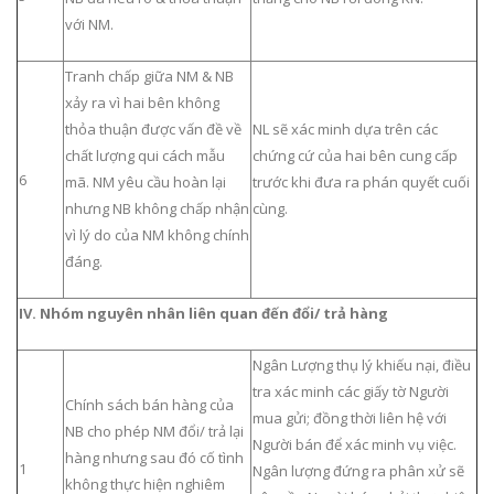
với NM.
Tranh chấp giữa NM & NB
xảy ra vì hai bên không
thỏa thuận được vấn đề về
NL sẽ xác minh dựa trên các
chất lượng qui cách mẫu
chứng cứ của hai bên cung cấp
6
mã. NM yêu cầu hoàn lại
trước khi đưa ra phán quyết cuối
nhưng NB không chấp nhận
cùng.
vì lý do của NM không chính
đáng.
IV. Nhóm nguyên nhân liên quan đến đổi/ trả hàng
Ngân Lượng thụ lý khiếu nại, điều
tra xác minh các giấy tờ Người
Chính sách bán hàng của
mua gửi; đồng thời liên hệ với
NB cho phép NM đổi/ trả lại
Người bán để xác minh vụ việc.
hàng nhưng sau đó cố tình
1
Ngân lượng đứng ra phân xử sẽ
không thực hiện nghiêm