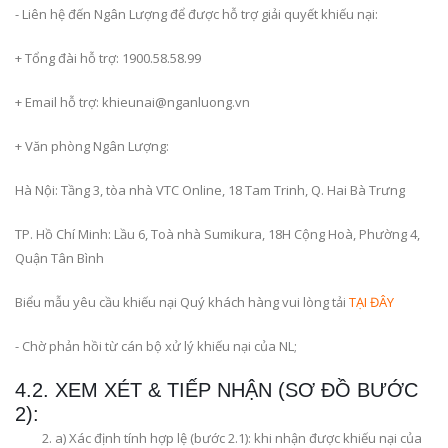
- Liên hệ đến Ngân Lượng để được hỗ trợ giải quyết khiếu nại:
+ Tổng đài hỗ trợ: 1900.58.58.99
+ Email hỗ trợ: khieunai@nganluong.vn
+ Văn phòng Ngân Lượng:
Hà Nội: Tầng 3, tòa nhà VTC Online, 18 Tam Trinh, Q. Hai Bà Trưng
TP. Hồ Chí Minh: Lầu 6, Toà nhà Sumikura, 18H Cộng Hoà, Phường 4,
Quận Tân Bình
Biểu mẫu yêu cầu khiếu nại Quý khách hàng vui lòng tải
TẠI ĐÂY
- Chờ phản hồi từ cán bộ xử lý khiếu nại của NL;
4.2. XEM XÉT & TIẾP NHẬN (SƠ ĐỒ BƯỚC
2):
a) Xác định tính hợp lệ (bước 2.1): khi nhận được khiếu nại của