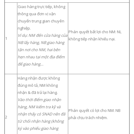
Giao hàng trực tiếp, không
thông qua đơn vị vận
chuyển trung gian chuyên
nghiệp.
Phán quyết bất lợi cho NM: NL
Ví dụ: NM đến cửa hàng của
1
không tiếp nhận khiếu nại.
NB lấy hàng, NB giao hàng
tận nơi cho NM, hai bên
hẹn nhau tại một địa điểm
để giao hàng…
Hàng nhận được không
đúng mô tả, NM không
nhận & đã trả lại hàng.
Vào thời điểm giao nhận
hàng, NM kiểm tra kỹ và
Phán quyết có lợi cho NM: NB
nhận thấy có SNAD nên đã
2
phải chịu trách nhiệm.
từ chối nhận hàng (không
ký vào phiếu giao hàng