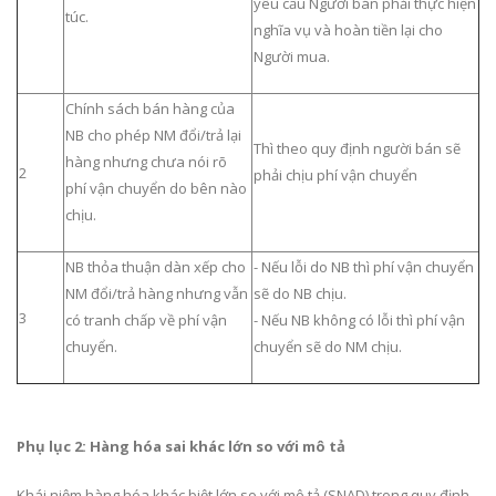
yêu cầu Người bán phải thực hiện
túc.
nghĩa vụ và hoàn tiền lại cho
Người mua.
Chính sách bán hàng của
NB cho phép NM đổi/trả lại
Thì theo quy định người bán sẽ
hàng nhưng chưa nói rõ
2
phải chịu phí vận chuyển
phí vận chuyển do bên nào
chịu.
NB thỏa thuận dàn xếp cho
- Nếu lỗi do NB thì phí vận chuyển
NM đổi/trả hàng nhưng vẫn
sẽ do NB chịu.
3
có tranh chấp về phí vận
- Nếu NB không có lỗi thì phí vận
chuyển.
chuyển sẽ do NM chịu.
Phụ lục 2: Hàng hóa sai khác lớn so với mô tả
Khái niệm hàng hóa khác biệt lớn so với mô tả (SNAD) trong quy định