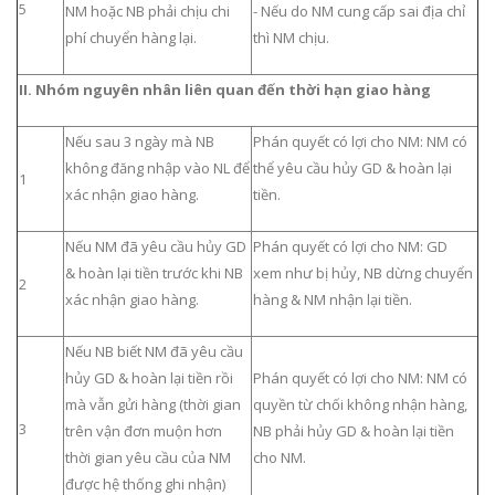
5
NM hoặc NB phải chịu chi
- Nếu do NM cung cấp sai địa chỉ
phí chuyển hàng lại.
thì NM chịu.
II. Nhóm nguyên nhân liên quan đến thời hạn giao hàng
Nếu sau 3 ngày mà NB
Phán quyết có lợi cho NM: NM có
không đăng nhập vào NL để
thể yêu cầu hủy GD & hoàn lại
1
xác nhận giao hàng.
tiền.
Nếu NM đã yêu cầu hủy GD
Phán quyết có lợi cho NM: GD
& hoàn lại tiền trước khi NB
xem như bị hủy, NB dừng chuyển
2
xác nhận giao hàng.
hàng & NM nhận lại tiền.
Nếu NB biết NM đã yêu cầu
hủy GD & hoàn lại tiền rồi
Phán quyết có lợi cho NM: NM có
mà vẫn gửi hàng (thời gian
quyền từ chối không nhận hàng,
3
trên vận đơn muộn hơn
NB phải hủy GD & hoàn lại tiền
thời gian yêu cầu của NM
cho NM.
được hệ thống ghi nhận)