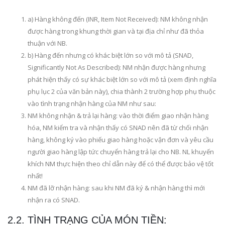
a) Hàng không đến (INR, Item Not Received): NM không nhận
được hàng trong khung thời gian và tại địa chỉ như đã thỏa
thuận với NB.
b) Hàng đến nhưng có khác biệt lớn so với mô tả (SNAD,
Significantly Not As Described): NM nhận được hàng nhưng
phát hiện thấy có sự khác biệt lớn so với mô tả (xem định nghĩa
phụ lục 2 của văn bản này), chia thành 2 trường hợp phụ thuộc
vào tình trạng nhận hàng của NM như sau:
NM không nhận & trả lại hàng: vào thời điểm giao nhận hàng
hóa, NM kiểm tra và nhận thấy có SNAD nên đã từ chối nhận
hàng, không ký vào phiếu giao hàng hoặc vận đơn và yêu cầu
người giao hàng lập tức chuyển hàng trả lại cho NB. NL khuyến
khích NM thực hiện theo chỉ dẫn này để có thể được bảo vệ tốt
nhất!
NM đã lỡ nhận hàng: sau khi NM đã ký & nhận hàng thì mới
nhận ra có SNAD.
2.2. TÌNH TRẠNG CỦA MÓN TIỀN: