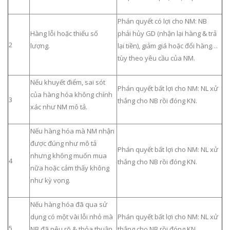
Phán quyết có lợi cho NM: NB
Hàng lỗi hoặc thiếu số
phải hủy GD (nhận lại hàng & trả
2
lượng.
lại tiền), giảm giá hoặc đổi hàng…
tùy theo yêu cầu của NM.
Nếu khuyết điểm, sai sót
Phán quyết bất lợi cho NM: NL xử
của hàng hóa không chính
3
thắng cho NB rồi đóng KN.
xác như NM mô tả.
Nếu hàng hóa mà NM nhận
được đúng như mô tả
Phán quyết bất lợi cho NM: NL xử
nhưng không muốn mua
4
thắng cho NB rồi đóng KN.
nữa hoặc cảm thấy không
như kỳ vọng.
Nếu hàng hóa đã qua sử
dụng có một vài lỗi nhỏ mà
Phán quyết bất lợi cho NM: NL xử
5
NB đã nêu rõ & thỏa thuận
thắng cho NB rồi đóng KN.