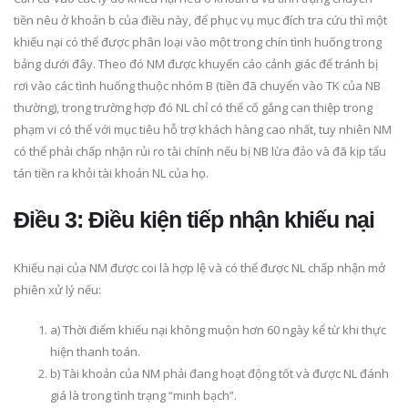
tiền nêu ở khoản b của điều này, để phục vụ mục đích tra cứu thì một
khiếu nại có thể được phân loại vào một trong chín tình huống trong
bảng dưới đây. Theo đó NM được khuyến cáo cảnh giác để tránh bị
rơi vào các tình huống thuộc nhóm B (tiền đã chuyển vào TK của NB
thường), trong trường hợp đó NL chỉ có thể cố gắng can thiệp trong
phạm vi có thể với mục tiêu hỗ trợ khách hàng cao nhất, tuy nhiên NM
có thể phải chấp nhận rủi ro tài chính nếu bị NB lừa đảo và đã kịp tẩu
tán tiền ra khỏi tài khoản NL của họ.
Điều 3: Điều kiện tiếp nhận khiếu nại
Khiếu nại của NM được coi là hợp lệ và có thể được NL chấp nhận mở
phiên xử lý nếu:
a) Thời điểm khiếu nại không muộn hơn 60 ngày kể từ khi thực
hiện thanh toán.
b) Tài khoản của NM phải đang hoạt động tốt và được NL đánh
giá là trong tình trạng “minh bạch”.