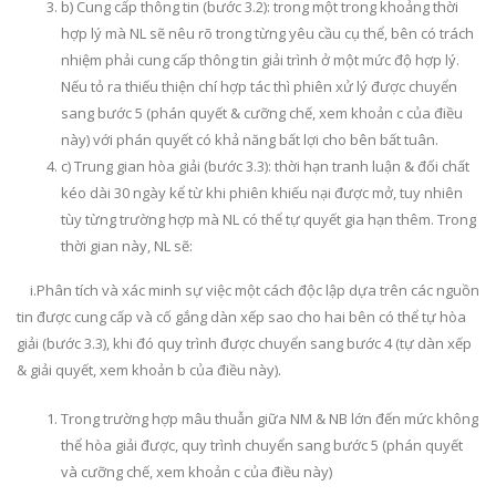
b) Cung cấp thông tin (bước 3.2): trong một trong khoảng thời
hợp lý mà NL sẽ nêu rõ trong từng yêu cầu cụ thể, bên có trách
nhiệm phải cung cấp thông tin giải trình ở một mức độ hợp lý.
Nếu tỏ ra thiếu thiện chí hợp tác thì phiên xử lý được chuyển
sang bước 5 (phán quyết & cưỡng chế, xem khoản c của điều
này) với phán quyết có khả năng bất lợi cho bên bất tuân.
c) Trung gian hòa giải (bước 3.3): thời hạn tranh luận & đối chất
kéo dài 30 ngày kể từ khi phiên khiếu nại được mở, tuy nhiên
tùy từng trường hợp mà NL có thể tự quyết gia hạn thêm. Trong
thời gian này, NL sẽ:
i.Phân tích và xác minh sự việc một cách độc lập dựa trên các nguồn
tin được cung cấp và cố gắng dàn xếp sao cho hai bên có thể tự hòa
giải (bước 3.3), khi đó quy trình được chuyển sang bước 4 (tự dàn xếp
& giải quyết, xem khoản b của điều này).
Trong trường hợp mâu thuẫn giữa NM & NB lớn đến mức không
thể hòa giải được, quy trình chuyển sang bước 5 (phán quyết
và cưỡng chế, xem khoản c của điều này)