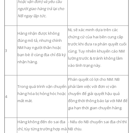
hoặc vận đơn) và yêu cầu
người giao hàng trả lại cho
NB ngay lập tức.
NL sẽ xác minh dựa trên các
Hàng nhận được không
chứng cứ của hai bên cung cấp
đúng mô tả, nhưng chính
trước khi đưa ra phán quyết cuối
NM hay người thân hoặc
3
cùng. Tuy nhiên khuyến cáo NM
bạn bè ở cùng địa chỉ đã ký
lường trước & tránh không lâm
nhận hàng.
vào tình trạng này.
Phán quyết có lợi cho NM: NB
Trong quá trình vận chuyển
phải làm việc với đơn vị vận
hàng hóa bị hỏng hóc hoặc
chuyển để giải quyết hậu quả
4
mất mát.
đồng thời thông báo lại với NM để
gia hạn thời gian chuyển hàng.
Hàng không đến do sai địa
- Nếu do NB chuyển sai địa chỉ thì
chỉ, tùy từng trường hợp mà
NB chịu.