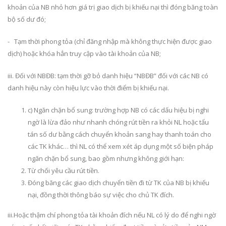
khoản của NB nhỏ hơn giá trị giao dịch bị khiếu nại thì đóng băng toàn
bộ số dư đó;
- Tạm thời phong tỏa (chỉ đăng nhập mà không thực hiện được giao
dịch) hoặc khóa hẳn truy cập vào tài khoản của NB;
iii. Đối với NBĐB: tạm thời gỡ bỏ danh hiệu “NBĐB” đối với các NB có
danh hiệu này còn hiệu lực vào thời điểm bị khiếu nại.
c) Ngăn chặn bổ sung: trường hợp NB có các dấu hiệu bị nghi
ngờ là lừa đảo như nhanh chóng rút tiền ra khỏi NL hoặc tẩu
tán số dư bằng cách chuyển khoản sang hay thanh toán cho
các TK khác… thì NL có thể xem xét áp dụng một số biện pháp
ngăn chặn bổ sung, bao gồm nhưng không giới hạn:
Từ chối yêu cầu rút tiền.
Đóng băng các giao dịch chuyển tiền đi từ TK của NB bị khiếu
nại, đồng thời thông báo sự việc cho chủ TK đích.
iii.Hoặc thậm chí phong tỏa tài khoản đích nếu NL có lý do để nghi ngờ