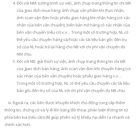
Đối với NM: tường trình sự việc, ảnh chụp trang thông tin chi tiết
của giao dịch mua hàng, ảnh chụp sản phẩm khi thực nhận,
ảnh scan vận đơn hoặc phiếu giao hàng khi nhận hàng (có xác
nhận của bên vận chuyển), biên bản mở hàng có xác nhận của
bên vận chuyển (nếu có) v.v… Trong một số trường hợp, NL có
thể yêu cầu chuyển hàng và/hoặc các tài liệu bản gốc đến trụ
sở của NL hoặc trả lại hàng cho NB với chi phí vận chuyển do
NM chịu.
Đối với NB: giải thích sự việc, ảnh chụp trang thông tin chi tiết
của giao dịch bán hàng, ảnh scan vận đơn khi chuyển hàng (có
xác nhận của bên vận chuyển) hoặc phiếu giao hàng v.v…
Trong một số trường hợp, NL có thể yêu cầu chuyển các tài liệu
bản gốc đến trụ sở của NL với chi phí vận chuyển do NB chịu.
iii. Ngoài ra, các bên được khuyến khích chủ động cung cấp thêm
thông tin, chứng cứ và lý lẽ lên bảng đối thoại, phản biện thông tin từ
phía bên kia (nếu cần) để giúp phiên xử lý khiếu nại diễn ra nhanh và
chính xác hơn.