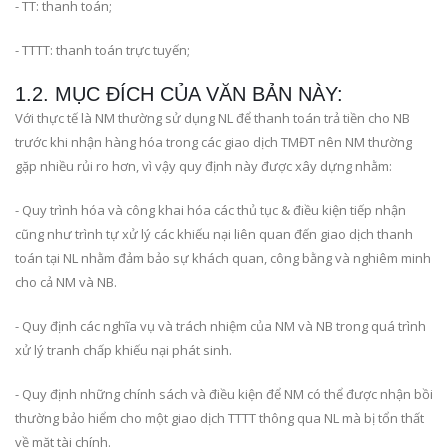
- TT: thanh toán;
- TTTT: thanh toán trực tuyến;
1.2. MỤC ĐÍCH CỦA VĂN BẢN NÀY:
Với thực tế là NM thường sử dụng NL để thanh toán trả tiền cho NB
trước khi nhận hàng hóa trong các giao dịch TMĐT nên NM thường
gặp nhiều rủi ro hơn, vì vậy quy định này được xây dựng nhằm:
- Quy trình hóa và công khai hóa các thủ tục & điều kiện tiếp nhận
cũng như trình tự xử lý các khiếu nại liên quan đến giao dịch thanh
toán tại NL nhằm đảm bảo sự khách quan, công bằng và nghiêm minh
cho cả NM và NB.
- Quy định các nghĩa vụ và trách nhiệm của NM và NB trong quá trình
xử lý tranh chấp khiếu nại phát sinh.
- Quy định những chính sách và điều kiện để NM có thể được nhận bồi
thường bảo hiểm cho một giao dịch TTTT thông qua NL mà bị tổn thất
về mặt tài chính.