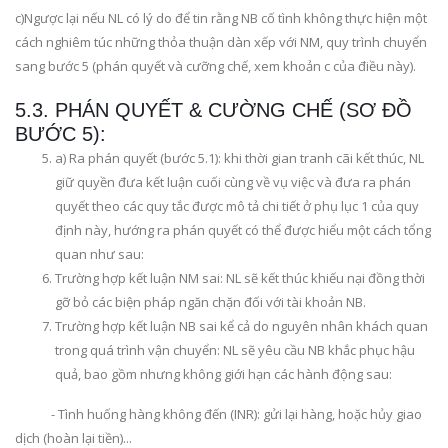
c)Ngược lại nếu NL có lý do để tin rằng NB cố tình không thực hiện một
cách nghiêm túc những thỏa thuận dàn xếp với NM, quy trình chuyển
sang bước 5 (phán quyết và cưỡng chế, xem khoản c của điều này).
5.3. PHÁN QUYẾT & CƯỜNG CHẾ (SƠ ĐỒ
BƯỚC 5):
a) Ra phán quyết (bước 5.1): khi thời gian tranh cãi kết thúc, NL
giữ quyền đưa kết luận cuối cùng về vụ việc và đưa ra phán
quyết theo các quy tắc được mô tả chi tiết ở phụ lục 1 của quy
định này, hướng ra phán quyết có thể được hiểu một cách tổng
quan như sau:
Trường hợp kết luận NM sai: NL sẽ kết thúc khiếu nại đồng thời
gỡ bỏ các biện pháp ngăn chặn đối với tài khoản NB.
Trường hợp kết luận NB sai kể cả do nguyên nhân khách quan
trong quá trình vận chuyển: NL sẽ yêu cầu NB khắc phục hậu
quả, bao gồm nhưng không giới hạn các hành động sau:
- Tình huống hàng không đến (INR): gửi lại hàng, hoặc hủy giao
dịch (hoàn lại tiền)...