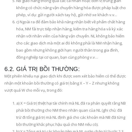
NB giao hàng thông qua các cá nhân hoặc đơn vị trung gian
không có chức năng vận chuyển hàng hóa được pháp luật cho
phép, ví dụ: gửi người xách tay hộ, gửi nhờ xe khách v.v...
c) Ngoài ra để đảm bảo khả năng nhận biết về phẩm chất hàng
hóa, NM fải trực tiếp nhận hàng, kiểm tra hàng hóa và ký xác
nhận với nhân viên của hãng vận chuyển. NL không bảo hiểm
cho các giao dịch mà một ai đó không phải là NM nhận hàng,
bao gồm nhưng không giới hạn: người thân trong gia đình,
đồng nghiệp tại cơ quan, bạn cùng phòng v.v…
6.2. GIÁ TRỊ BỒI THƯỜNG:
Một phiên khiếu nại giao dịch khi được xem xét bảo hiểm có thể được
nhận một khoản bồi thường có giá trị bằng X – Y – Z nhưng không
vượt quá W cho mỗi vụ, trong đó:
a) X = Giá trị thiệt hại tài chính mà NL đã ra phán quyết rằng NB
phải bồi thường cho NM theo nhãn quan của NL (ghi chú: đã
trừ đi tổng giá trị mà NL định giá cho các khoản mà NB đã từng
bồi thường khắc phục hậu quả cho NM nếu có).
b) Y = Tổng giá trị các khoản tiền mà NL ngăn chặn từ bước 2.3