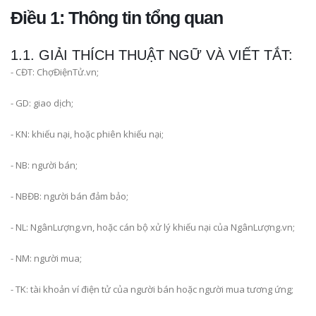
Điều 1: Thông tin tổng quan
1.1. GIẢI THÍCH THUẬT NGỮ VÀ VIẾT TẮT:
- CĐT: ChợĐiệnTử.vn;
- GD: giao dịch;
- KN: khiếu nại, hoặc phiên khiếu nại;
- NB: người bán;
- NBĐB: người bán đảm bảo;
- NL: NgânLượng.vn, hoặc cán bộ xử lý khiếu nại của NgânLượng.vn;
- NM: người mua;
- TK: tài khoản ví điện tử của người bán hoặc người mua tương ứng;