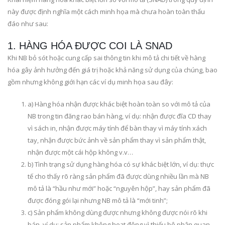
này được định nghĩa một cách minh họa mà chưa hoàn toàn thấu
đáo như sau:
1. HÀNG HÓA ĐƯỢC COI LÀ SNAD
Khi NB bỏ sót hoặc cung cấp sai thông tin khi mô tả chi tiết về hàng
hóa gây ảnh hưởng đến giá trị hoặc khả năng sử dụng của chúng, bao
gồm nhưng không giới hạn các ví dụ minh họa sau đây:
a) Hàng hóa nhận được khác biệt hoàn toàn so với mô tả của
NB trong tin đăng rao bán hàng, ví dụ: nhận được đĩa CD thay
vì sách in, nhận được máy tính để bàn thay vì máy tính xách
tay, nhận được bức ảnh về sản phẩm thay vì sản phẩm thật,
nhận được một cái hộp không v.v…
b) Tình trạng sử dụng hàng hóa có sự khác biệt lớn, ví dụ: thực
tế cho thấy rõ ràng sản phẩm đã được dùng nhiều lần mà NB
mô tả là “hầu như mới” hoặc “nguyên hộp”, hay sản phẩm đã
được đóng gói lại nhưng NB mô tả là “mới tinh”;
c) Sản phẩm không dùng được nhưng không được nói rõ khi
bán, ví dụ: sản phẩm không hoạt động vì thiếu bộ phận quan