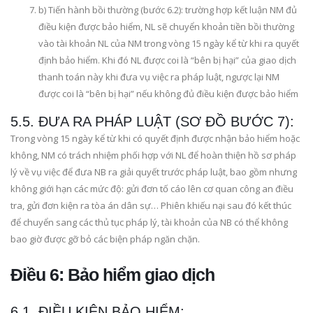
b) Tiến hành bồi thường (bước 6.2): trường hợp kết luận NM đủ
điều kiện được bảo hiểm, NL sẽ chuyển khoản tiền bồi thường
vào tài khoản NL của NM trong vòng 15 ngày kể từ khi ra quyết
định bảo hiểm. Khi đó NL được coi là “bên bị hại” của giao dịch
thanh toán này khi đưa vụ việc ra pháp luật, ngược lại NM
được coi là “bên bị hại” nếu không đủ điều kiện được bảo hiểm
5.5. ĐƯA RA PHÁP LUẬT (SƠ ĐỒ BƯỚC 7):
Trong vòng 15 ngày kể từ khi có quyết định được nhận bảo hiểm hoặc
không, NM có trách nhiệm phối hợp với NL để hoàn thiện hồ sơ pháp
lý về vụ việc để đưa NB ra giải quyết trước pháp luật, bao gồm nhưng
không giới hạn các mức độ: gửi đơn tố cáo lên cơ quan công an điều
tra, gửi đơn kiện ra tòa án dân sự… Phiên khiếu nại sau đó kết thúc
để chuyển sang các thủ tục pháp lý, tài khoản của NB có thể không
bao giờ được gỡ bỏ các biện pháp ngăn chặn.
Điều 6: Bảo hiểm giao dịch
6.1. ĐIỀU KIỆN BẢO HIỂM: