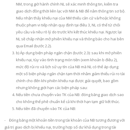
NM, trong giờ hành chính NL sẽ xác minh thông tin, kiểm tra
giao dịch đồng thời liên lạc với NM & NB để nắm thông tin sơ bộ.
Nếu nhận thấy khiếu nại của NM thiếu căn cứ và/hoặc không
thuộc phạm vi tiếp nhận quy định tại điều 3, NL có thể từ chối
yêu cầu và nêu rõ lý do trước khi kết thúc khiếu nại. Ngược lại
NL sẽ chấp nhận mở phiên khiếu nại và thông báo cho hai bên
qua Email (bước 2.2).
b) Áp dụng biện pháp ngăn chặn (bước 2.3): sau khi mở phiên
khiếu nại, tùy vào tình trạng món tiền (xem khoản b điều 2),
mức độ rủi ro và lịch sử uy tín của NB mà NL có thể áp dụng
một số biện pháp ngăn chặn tạm thời nhằm giảm thiểu rủi ro tài
chính cho đến khi phiên khiếu nại được giải quyết, bao gồm
nhưng không giới hạn các biện pháp sau:
Nếu tiền chưa chuyển vào TK của NB: đóng băng giao dịch sao
cho không thể phê chuẩn kể cả khi thời hạn tạm giữ kết thúc.
Nếu tiền đã chuyển vào TK của NB:
- Đóng băng một khoản tiền trong tài khoản của NB tương đương với
giá trị giao dịch bị khiếu nại, trường hợp số dư khả dụng trong tài