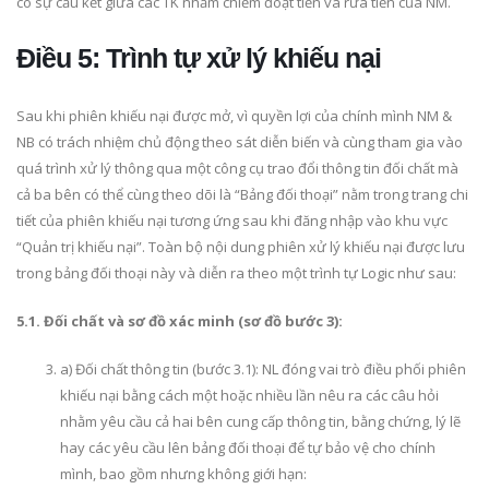
có sự cấu kết giữa các TK nhằm chiếm đoạt tiền và rửa tiền của NM.
Điều 5: Trình tự xử lý khiếu nại
Sau khi phiên khiếu nại được mở, vì quyền lợi của chính mình NM &
NB có trách nhiệm chủ động theo sát diễn biến và cùng tham gia vào
quá trình xử lý thông qua một công cụ trao đổi thông tin đối chất mà
cả ba bên có thể cùng theo dõi là “Bảng đối thoại” nằm trong trang chi
tiết của phiên khiếu nại tương ứng sau khi đăng nhập vào khu vực
“Quản trị khiếu nại”. Toàn bộ nội dung phiên xử lý khiếu nại được lưu
trong bảng đối thoại này và diễn ra theo một trình tự Logic như sau:
5.1. Đối chất và sơ đồ xác minh (sơ đồ bước 3):
a) Đối chất thông tin (bước 3.1): NL đóng vai trò điều phối phiên
khiếu nại bằng cách một hoặc nhiều lần nêu ra các câu hỏi
nhằm yêu cầu cả hai bên cung cấp thông tin, bằng chứng, lý lẽ
hay các yêu cầu lên bảng đối thoại để tự bảo vệ cho chính
mình, bao gồm nhưng không giới hạn: