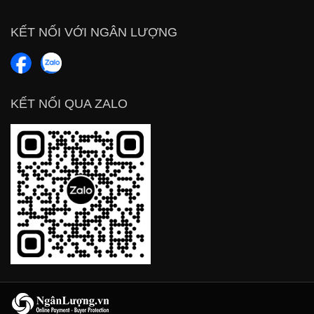
KẾT NỐI VỚI NGÂN LƯỢNG
KẾT NỐI QUA ZALO